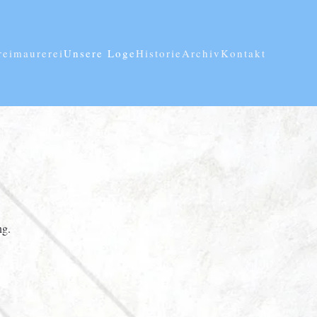
reimaurerei
Unsere Loge
Historie
Archiv
Kontakt
ng.